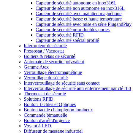
Capteur de sécurité autonome en inox316L
Capteur de sécurité non autonome en inox316L
Capteur de sécurité avec maintien magnétique
Capteur de sécurité basse et haute température
Capteur de sécurité avec mise en série PlugandPlay
Capteur de sécurité pour doubles portes
Capteur de sécurité RFID
Capteur de sécurité spécial profilé
Interrupteur de sécurité
Pressostat / Vacuostat
Boitiers & relais de sécurité
Automate de sécurité polyvalent
Gamme Atex
Verrouillage électromagnétique
Verrouillage de sécurité
Interverrouillage de sécurité sans contact
Interverrouillage de sécurité anti-enfermement par clé rfid
Thermostat de sécurité
Solutions RFID
Bouton Tactiles et Optiques
Bouton tactile champignon lumineux
Commande bimanuelle
Bouton d'arrêt d'urgence
Voyant à LED
Diffuseur de message industriel