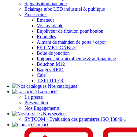
Signalisation machine
Éclairage tube LED industriel & publique
Accessoires
Emetteur
Vis inviolable
Enjoliveur de fixation pour bouton
Rondelles
Aimant de maintien de porte / capot
FKT MKT CÂBLE
Boite de jonction
Poignée anti-microbienne & anti-panique
Bouchon M12
Badges RFID
Cale
T-SPLITTER
Nos catalogues
La société
La presse
Présentation
Nos Engagements
Nos services
SYTCOM - Evaluation des paramètres ISO 13849-1
Contact