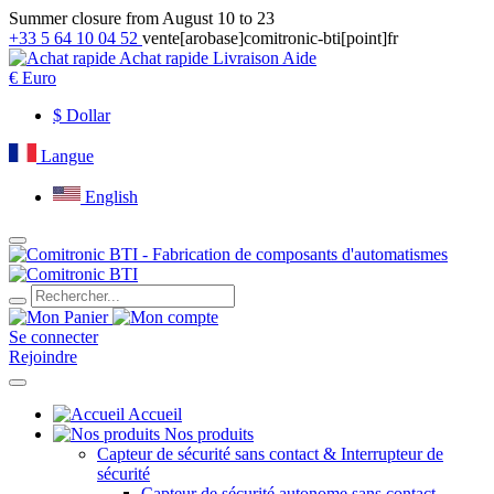
Summer closure from August 10 to 23
+33 5 64 10 04 52
vente[arobase]comitronic-bti[point]fr
Achat rapide
Livraison
Aide
€
Euro
$
Dollar
Langue
English
Se connecter
Rejoindre
Accueil
Nos produits
Capteur de sécurité sans contact & Interrupteur de
sécurité
Capteur de sécurité autonome sans contact