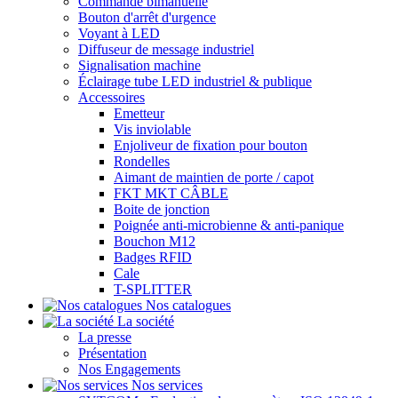
Commande bimanuelle
Bouton d'arrêt d'urgence
Voyant à LED
Diffuseur de message industriel
Signalisation machine
Éclairage tube LED industriel & publique
Accessoires
Emetteur
Vis inviolable
Enjoliveur de fixation pour bouton
Rondelles
Aimant de maintien de porte / capot
FKT MKT CÂBLE
Boite de jonction
Poignée anti-microbienne & anti-panique
Bouchon M12
Badges RFID
Cale
T-SPLITTER
Nos catalogues
La société
La presse
Présentation
Nos Engagements
Nos services