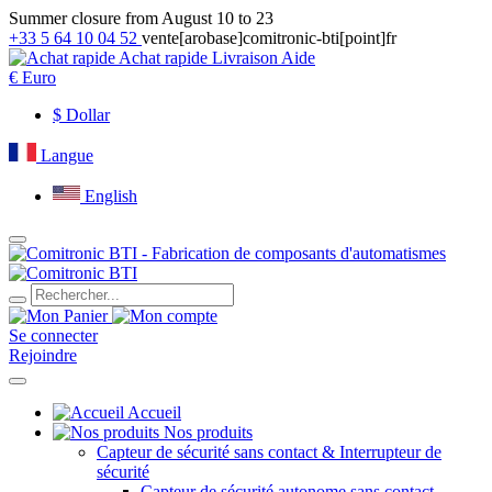
Summer closure from August 10 to 23
+33 5 64 10 04 52
vente[arobase]comitronic-bti[point]fr
Achat rapide
Livraison
Aide
€
Euro
$
Dollar
Langue
English
Se connecter
Rejoindre
Accueil
Nos produits
Capteur de sécurité sans contact & Interrupteur de
sécurité
Capteur de sécurité autonome sans contact