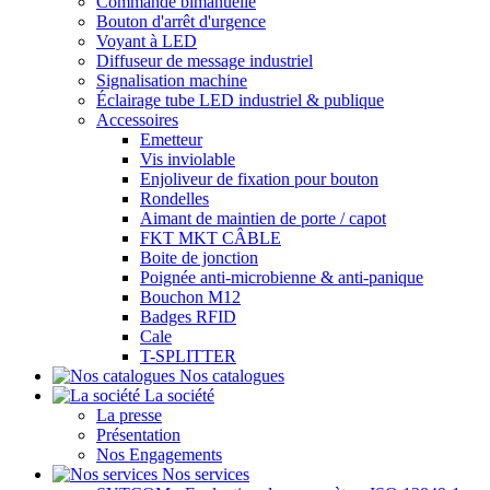
Commande bimanuelle
Bouton d'arrêt d'urgence
Voyant à LED
Diffuseur de message industriel
Signalisation machine
Éclairage tube LED industriel & publique
Accessoires
Emetteur
Vis inviolable
Enjoliveur de fixation pour bouton
Rondelles
Aimant de maintien de porte / capot
FKT MKT CÂBLE
Boite de jonction
Poignée anti-microbienne & anti-panique
Bouchon M12
Badges RFID
Cale
T-SPLITTER
Nos catalogues
La société
La presse
Présentation
Nos Engagements
Nos services