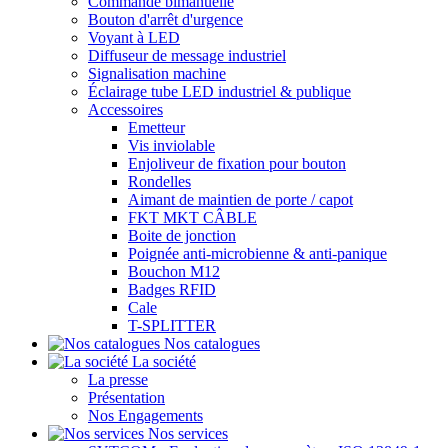
Commande bimanuelle
Bouton d'arrêt d'urgence
Voyant à LED
Diffuseur de message industriel
Signalisation machine
Éclairage tube LED industriel & publique
Accessoires
Emetteur
Vis inviolable
Enjoliveur de fixation pour bouton
Rondelles
Aimant de maintien de porte / capot
FKT MKT CÂBLE
Boite de jonction
Poignée anti-microbienne & anti-panique
Bouchon M12
Badges RFID
Cale
T-SPLITTER
Nos catalogues
La société
La presse
Présentation
Nos Engagements
Nos services