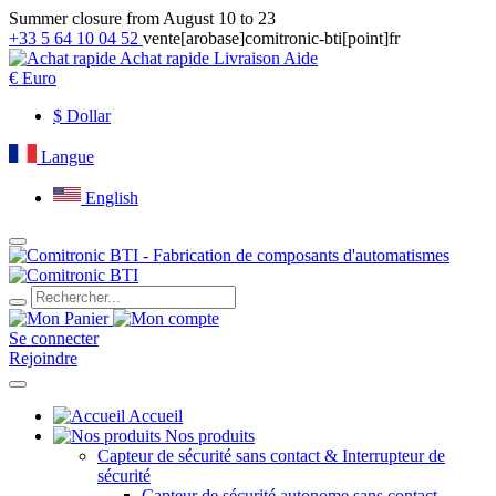
Summer closure from August 10 to 23
+33 5 64 10 04 52
vente[arobase]comitronic-bti[point]fr
Achat rapide
Livraison
Aide
€
Euro
$
Dollar
Langue
English
Se connecter
Rejoindre
Accueil
Nos produits
Capteur de sécurité sans contact & Interrupteur de
sécurité
Capteur de sécurité autonome sans contact