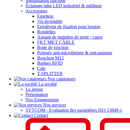
Signalisation machine
Éclairage tube LED industriel & publique
Accessoires
Emetteur
Vis inviolable
Enjoliveur de fixation pour bouton
Rondelles
Aimant de maintien de porte / capot
FKT MKT CÂBLE
Boite de jonction
Poignée anti-microbienne & anti-panique
Bouchon M12
Badges RFID
Cale
T-SPLITTER
Nos catalogues
La société
La presse
Présentation
Nos Engagements
Nos services
SYTCOM - Evaluation des paramètres ISO 13849-1
Contact