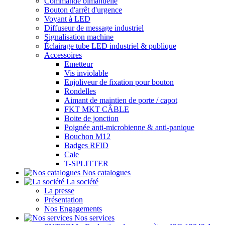
Commande bimanuelle
Bouton d'arrêt d'urgence
Voyant à LED
Diffuseur de message industriel
Signalisation machine
Éclairage tube LED industriel & publique
Accessoires
Emetteur
Vis inviolable
Enjoliveur de fixation pour bouton
Rondelles
Aimant de maintien de porte / capot
FKT MKT CÂBLE
Boite de jonction
Poignée anti-microbienne & anti-panique
Bouchon M12
Badges RFID
Cale
T-SPLITTER
Nos catalogues
La société
La presse
Présentation
Nos Engagements
Nos services