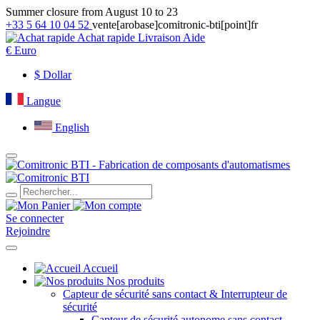
Summer closure from August 10 to 23
+33 5 64 10 04 52
vente[arobase]comitronic-bti[point]fr
Achat rapide
Livraison
Aide
€
Euro
$
Dollar
Langue
English
Se connecter
Rejoindre
Accueil
Nos produits
Capteur de sécurité sans contact & Interrupteur de
sécurité
Capteur de sécurité autonome sans contact