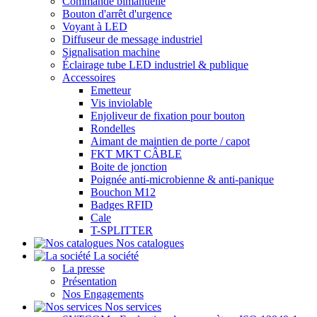
Commande bimanuelle
Bouton d'arrêt d'urgence
Voyant à LED
Diffuseur de message industriel
Signalisation machine
Éclairage tube LED industriel & publique
Accessoires
Emetteur
Vis inviolable
Enjoliveur de fixation pour bouton
Rondelles
Aimant de maintien de porte / capot
FKT MKT CÂBLE
Boite de jonction
Poignée anti-microbienne & anti-panique
Bouchon M12
Badges RFID
Cale
T-SPLITTER
Nos catalogues
La société
La presse
Présentation
Nos Engagements
Nos services