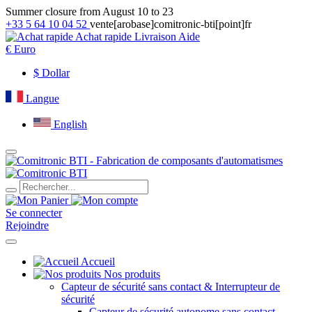
Summer closure from August 10 to 23
+33 5 64 10 04 52
vente[arobase]comitronic-bti[point]fr
Achat rapide
Livraison
Aide
€
Euro
$
Dollar
Langue
English
Se connecter
Rejoindre
Accueil
Nos produits
Capteur de sécurité sans contact & Interrupteur de
sécurité
Capteur de sécurité autonome sans contact