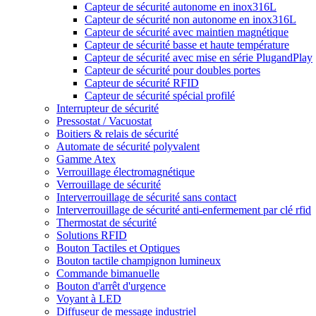
Capteur de sécurité autonome en inox316L
Capteur de sécurité non autonome en inox316L
Capteur de sécurité avec maintien magnétique
Capteur de sécurité basse et haute température
Capteur de sécurité avec mise en série PlugandPlay
Capteur de sécurité pour doubles portes
Capteur de sécurité RFID
Capteur de sécurité spécial profilé
Interrupteur de sécurité
Pressostat / Vacuostat
Boitiers & relais de sécurité
Automate de sécurité polyvalent
Gamme Atex
Verrouillage électromagnétique
Verrouillage de sécurité
Interverrouillage de sécurité sans contact
Interverrouillage de sécurité anti-enfermement par clé rfid
Thermostat de sécurité
Solutions RFID
Bouton Tactiles et Optiques
Bouton tactile champignon lumineux
Commande bimanuelle
Bouton d'arrêt d'urgence
Voyant à LED
Diffuseur de message industriel