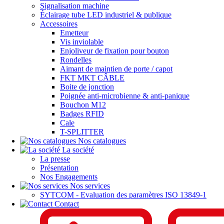
Signalisation machine
Éclairage tube LED industriel & publique
Accessoires
Emetteur
Vis inviolable
Enjoliveur de fixation pour bouton
Rondelles
Aimant de maintien de porte / capot
FKT MKT CÂBLE
Boite de jonction
Poignée anti-microbienne & anti-panique
Bouchon M12
Badges RFID
Cale
T-SPLITTER
Nos catalogues
La société
La presse
Présentation
Nos Engagements
Nos services
SYTCOM - Evaluation des paramètres ISO 13849-1
Contact