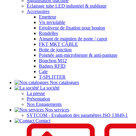
Signalisation machine
Éclairage tube LED industriel & publique
Accessoires
Emetteur
Vis inviolable
Enjoliveur de fixation pour bouton
Rondelles
Aimant de maintien de porte / capot
FKT MKT CÂBLE
Boite de jonction
Poignée anti-microbienne & anti-panique
Bouchon M12
Badges RFID
Cale
T-SPLITTER
Nos catalogues
La société
La presse
Présentation
Nos Engagements
Nos services
SYTCOM - Evaluation des paramètres ISO 13849-1
Contact