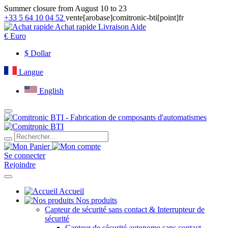
Summer closure from August 10 to 23
+33 5 64 10 04 52
vente[arobase]comitronic-bti[point]fr
Achat rapide
Livraison
Aide
€
Euro
$
Dollar
Langue
English
Se connecter
Rejoindre
Accueil
Nos produits
Capteur de sécurité sans contact & Interrupteur de
sécurité
Capteur de sécurité autonome sans contact