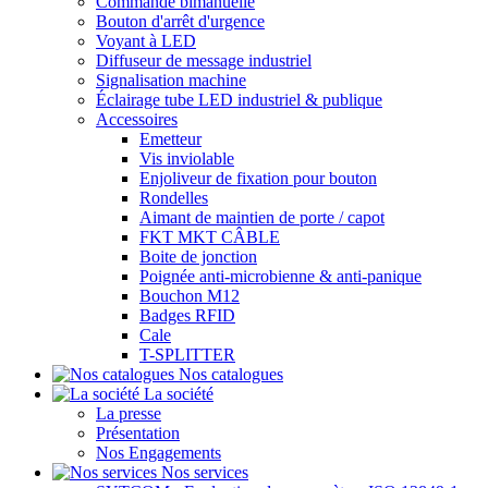
Commande bimanuelle
Bouton d'arrêt d'urgence
Voyant à LED
Diffuseur de message industriel
Signalisation machine
Éclairage tube LED industriel & publique
Accessoires
Emetteur
Vis inviolable
Enjoliveur de fixation pour bouton
Rondelles
Aimant de maintien de porte / capot
FKT MKT CÂBLE
Boite de jonction
Poignée anti-microbienne & anti-panique
Bouchon M12
Badges RFID
Cale
T-SPLITTER
Nos catalogues
La société
La presse
Présentation
Nos Engagements
Nos services