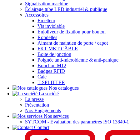
Signalisation machine
Éclairage tube LED industriel & publique
Accessoires
Emetteur
Vis inviolable
Enjoliveur de fixation pour bouton
Rondelles
Aimant de maintien de porte / capot
FKT MKT CÂBLE
Boite de jonction
Poignée anti-microbienne & anti-panique
Bouchon M12
Badges RFID
Cale
T-SPLITTER
Nos catalogues
La société
La presse
Présentation
Nos Engagements
Nos services
SYTCOM - Evaluation des paramètres ISO 13849-1
Contact