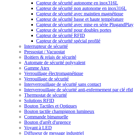
Capteur de sécurité autonome en inox316L
Capteur de sécurité non autonome en inox316L
Capteur de sécurité avec maintien magnétique
Capteur de sécurité basse et haute température
Capteur de sécurité avec mise en série PlugandPlay
Capteur de sécurité pour doubles portes
Capteur de sécurité RFID
Capteur de sécurité spécial profilé
Interrupteur de sécurité
Pressostat / Vacuostat
Boitiers & relais de sécurité
Automate de sécurité polyvalent
Gamme Atex
Verrouillage électromagnétique
Verrouillage de sécurité
Interverrouillage de sécurité sans contact
Interverrouillage de sécurité anti-enfermement par clé rfid
Thermostat de sécurité
Solutions RFID
Bouton Tactiles et Optiques
Bouton tactile champignon lumineux
Commande bimanuelle
Bouton d'arrêt d'urgence
Voyant à LED
Diffuseur de message industriel