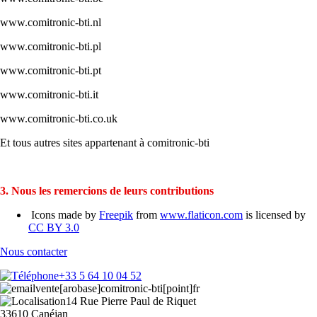
www.comitronic-bti.nl
www.comitronic-bti.pl
www.comitronic-bti.pt
www.comitronic-bti.it
www.comitronic-bti.co.uk
Et tous autres sites appartenant à comitronic-bti
3. Nous les remercions de leurs contributions
Icons made by
Freepik
from
www.flaticon.com
is licensed by
CC BY 3.0
Nous contacter
+33 5 64 10 04 52
vente[arobase]comitronic-bti[point]fr
14 Rue Pierre Paul de Riquet
33610 Canéjan