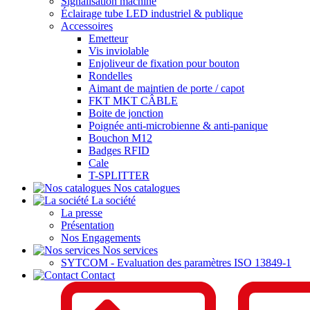
Signalisation machine
Éclairage tube LED industriel & publique
Accessoires
Emetteur
Vis inviolable
Enjoliveur de fixation pour bouton
Rondelles
Aimant de maintien de porte / capot
FKT MKT CÂBLE
Boite de jonction
Poignée anti-microbienne & anti-panique
Bouchon M12
Badges RFID
Cale
T-SPLITTER
Nos catalogues
La société
La presse
Présentation
Nos Engagements
Nos services
SYTCOM - Evaluation des paramètres ISO 13849-1
Contact