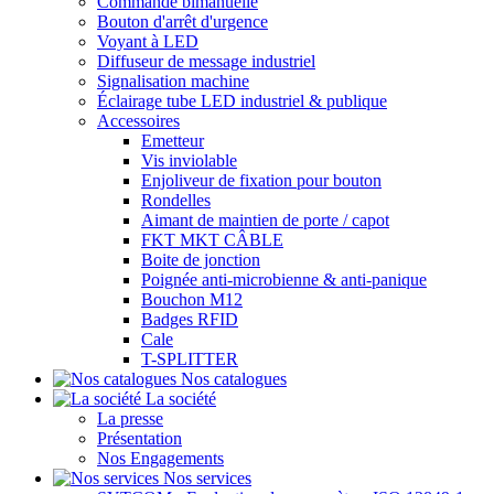
Commande bimanuelle
Bouton d'arrêt d'urgence
Voyant à LED
Diffuseur de message industriel
Signalisation machine
Éclairage tube LED industriel & publique
Accessoires
Emetteur
Vis inviolable
Enjoliveur de fixation pour bouton
Rondelles
Aimant de maintien de porte / capot
FKT MKT CÂBLE
Boite de jonction
Poignée anti-microbienne & anti-panique
Bouchon M12
Badges RFID
Cale
T-SPLITTER
Nos catalogues
La société
La presse
Présentation
Nos Engagements
Nos services