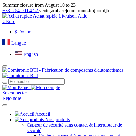
Summer closure from August 10 to 23
+33 5 64 10 04 52
vente[arobase]comitronic-bti[point]fr
Achat rapide
Livraison
Aide
€
Euro
$
Dollar
Langue
English
Se connecter
Rejoindre
Accueil
Nos produits
Capteur de sécurité sans contact & Interrupteur de
sécurité
Capteur de sécurité autonome sans contact