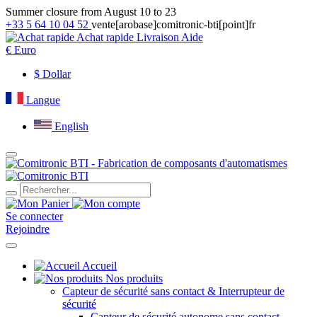
Summer closure from August 10 to 23
+33 5 64 10 04 52
vente[arobase]comitronic-bti[point]fr
Achat rapide
Livraison
Aide
€
Euro
$
Dollar
Langue
English
Se connecter
Rejoindre
Accueil
Nos produits
Capteur de sécurité sans contact & Interrupteur de
sécurité
Capteur de sécurité autonome sans contact