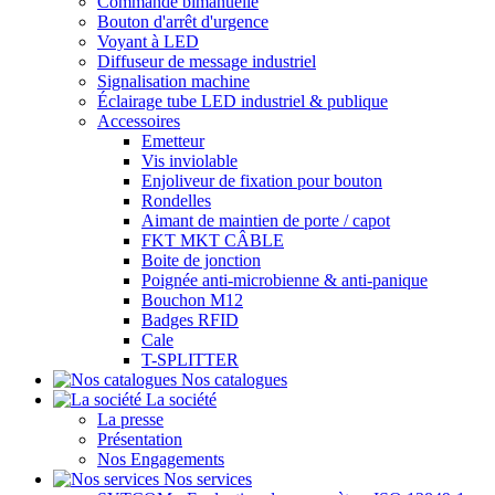
Commande bimanuelle
Bouton d'arrêt d'urgence
Voyant à LED
Diffuseur de message industriel
Signalisation machine
Éclairage tube LED industriel & publique
Accessoires
Emetteur
Vis inviolable
Enjoliveur de fixation pour bouton
Rondelles
Aimant de maintien de porte / capot
FKT MKT CÂBLE
Boite de jonction
Poignée anti-microbienne & anti-panique
Bouchon M12
Badges RFID
Cale
T-SPLITTER
Nos catalogues
La société
La presse
Présentation
Nos Engagements
Nos services