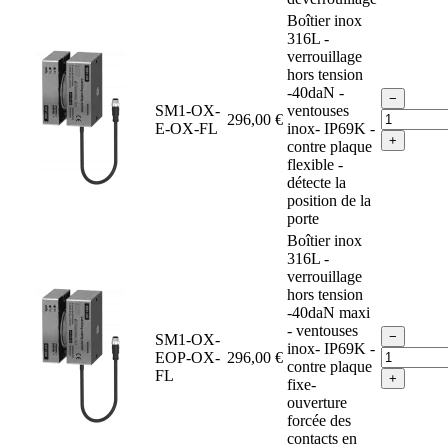
Boîtier inox
316L -
verrouillage
hors tension
-40daN -
−
SM1-OX-
ventouses
296,00 €
E-OX-FL
inox- IP69K -
+
contre plaque
flexible -
détecte la
position de la
porte
Boîtier inox
316L -
verrouillage
hors tension
-40daN maxi
- ventouses
−
SM1-OX-
inox- IP69K -
EOP-OX-
296,00 €
contre plaque
FL
+
fixe-
ouverture
forcée des
contacts en