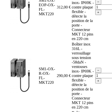
SM1-OX-
−
inox- IP69K -
EOP-OX-
312,00 €
contre plaque
FL-
flexible -
+
MKT220
détecte la
position de la
porte -
Connecteur
MKT 12 pins
en 220 cm
Boîtier inox
316L -
verrouillage
sous tension
-58daN -
ventouses
SM1-OX-
−
inox- IP69K -
R-OX-
290,00 €
contre plaque
FL-
flexible -
+
MKT220
détecte la
position de la
porte -
Connecteur
MKT 12 pins
en 220 cm