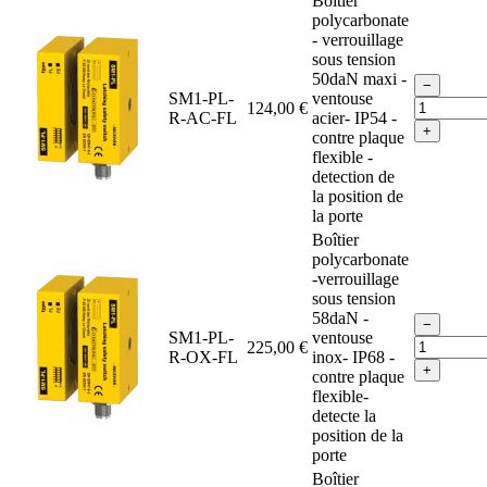
Boîtier
polycarbonate
- verrouillage
sous tension
50daN maxi -
−
SM1-PL-
ventouse
124,00 €
R-AC-FL
acier- IP54 -
+
contre plaque
flexible -
detection de
la position de
la porte
Boîtier
polycarbonate
-verrouillage
sous tension
58daN -
−
SM1-PL-
ventouse
225,00 €
R-OX-FL
inox- IP68 -
+
contre plaque
flexible-
detecte la
position de la
porte
Boîtier