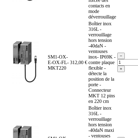
forcée des
contacts en
mode
déverrouillage
Boîtier inox
316L -
verrouillage
hors tension
-40daN -
ventouses
−
SM1-OX-
inox- IP69K -
E-OX-FL-
312,00 €
contre plaque
MKT220
flexible -
+
détecte la
position de la
porte -
Connecteur
MKT 12 pins
en 220 cm
Boîtier inox
316L -
verrouillage
hors tension
-40daN maxi
- ventouses