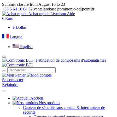
Summer closure from August 10 to 23
+33 5 64 10 04 52
vente[arobase]comitronic-bti[point]fr
Achat rapide
Livraison
Aide
€
Euro
$
Dollar
Langue
English
Se connecter
Rejoindre
Accueil
Nos produits
Capteur de sécurité sans contact & Interrupteur de
sécurité
Capteur de sécurité autonome sans contact