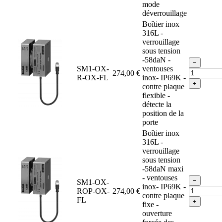
mode
déverrouillage
Boîtier inox
316L -
verrouillage
sous tension
-58daN -
−
SM1-OX-
ventouses
274,00 €
R-OX-FL
inox- IP69K -
+
contre plaque
flexible -
détecte la
position de la
porte
Boîtier inox
316L -
verrouillage
sous tension
-58daN maxi
- ventouses
−
SM1-OX-
inox- IP69K -
ROP-OX-
274,00 €
contre plaque
FL
+
fixe -
ouverture