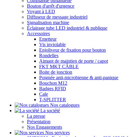
Commande bimanuelle
Bouton d'arrêt d'urgence
Voyant à LED
Diffuseur de message industriel
Signalisation machine
Éclairage tube LED industriel & publique
Accessoires
Emetteur
Vis inviolable
Enjoliveur de fixation pour bouton
Rondelles
Aimant de maintien de porte / capot
FKT MKT CÂBLE
Boite de jonction
Poignée anti-microbienne & anti-panique
Bouchon M12
Badges RFID
Cale
T-SPLITTER
Nos catalogues
La société
La presse
Présentation
Nos Engagements
Nos services