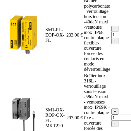
Boîtier
polycarbonate
- verrouillage
hors tension
-40daN maxi
-ventouse
−
SM1-PL-
inox -IP68 -
EOP-OX-
233,00 €
contre plaque
FL
+
flexible-
ouverture
forcee des
contacts en
mode
déverrouillage
Boîtier inox
316L -
verrouillage
sous tension
-58daN maxi
- ventouses
inox- IP69K -
SM1-OX-
−
contre plaque
ROP-OX-
293,00 €
fixe -
FL-
ouverture
+
MKT220
forcée des