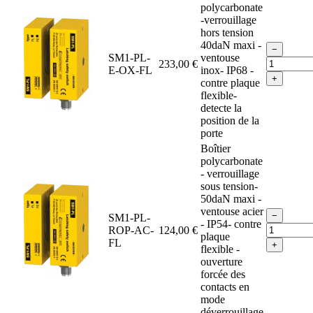
polycarbonate
-verrouillage
hors tension
40daN maxi -
−
SM1-PL-
ventouse
233,00 €
E-OX-FL
inox- IP68 -
+
contre plaque
flexible-
detecte la
position de la
porte
Boîtier
polycarbonate
- verrouillage
sous tension-
50daN maxi -
ventouse acier
−
SM1-PL-
- IP54- contre
ROP-AC-
124,00 €
plaque
FL
+
flexible -
ouverture
forcée des
contacts en
mode
déverrouillage