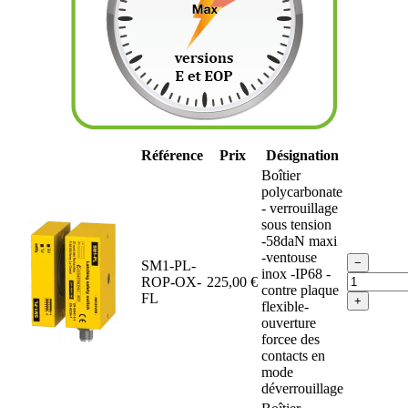
Référence
Prix
Désignation
Boîtier
polycarbonate
- verrouillage
sous tension
-58daN maxi
-ventouse
−
SM1-PL-
inox -IP68 -
ROP-OX-
225,00 €
contre plaque
FL
+
flexible-
ouverture
forcee des
contacts en
mode
déverrouillage