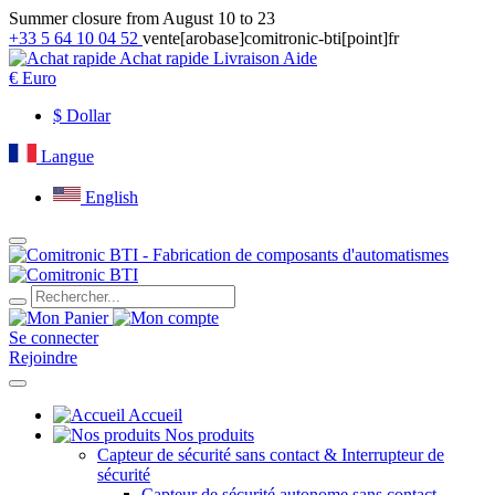
Summer closure from August 10 to 23
+33 5 64 10 04 52
vente[arobase]comitronic-bti[point]fr
Achat rapide
Livraison
Aide
€
Euro
$
Dollar
Langue
English
Se connecter
Rejoindre
Accueil
Nos produits
Capteur de sécurité sans contact & Interrupteur de
sécurité
Capteur de sécurité autonome sans contact