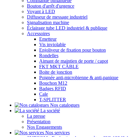
Commande bimanuelle
Bouton d'arrêt d'urgence
Voyant à LED
Diffuseur de message industriel
Signalisation machine
Éclairage tube LED industriel & publique
Accessoires
Emetteur
Vis inviolable
Enjoliveur de fixation pour bouton
Rondelles
Aimant de maintien de porte / capot
FKT MKT CÂBLE
Boite de jonction
Poignée anti-microbienne & anti-panique
Bouchon M12
Badges RFID
Cale
T-SPLITTER
Nos catalogues
La société
La presse
Présentation
Nos Engagements
Nos services