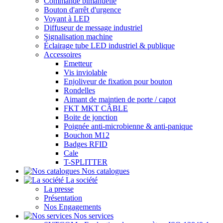
Commande bimanuelle
Bouton d'arrêt d'urgence
Voyant à LED
Diffuseur de message industriel
Signalisation machine
Éclairage tube LED industriel & publique
Accessoires
Emetteur
Vis inviolable
Enjoliveur de fixation pour bouton
Rondelles
Aimant de maintien de porte / capot
FKT MKT CÂBLE
Boite de jonction
Poignée anti-microbienne & anti-panique
Bouchon M12
Badges RFID
Cale
T-SPLITTER
Nos catalogues
La société
La presse
Présentation
Nos Engagements
Nos services