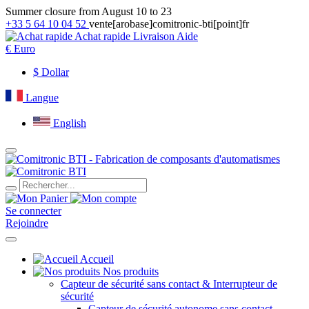
Summer closure from August 10 to 23
+33 5 64 10 04 52
vente[arobase]comitronic-bti[point]fr
Achat rapide
Livraison
Aide
€
Euro
$
Dollar
Langue
English
Se connecter
Rejoindre
Accueil
Nos produits
Capteur de sécurité sans contact & Interrupteur de
sécurité
Capteur de sécurité autonome sans contact