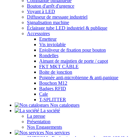
Commande bimanuelle
Bouton d'arrêt d'urgence
Voyant à LED
Diffuseur de message industriel
Signalisation machine
Éclairage tube LED industriel & publique
Accessoires
Emetteur
Vis inviolable
Enjoliveur de fixation pour bouton
Rondelles
Aimant de maintien de porte / capot
FKT MKT CÂBLE
Boite de jonction
Poignée anti-microbienne & anti-panique
Bouchon M12
Badges RFID
Cale
T-SPLITTER
Nos catalogues
La société
La presse
Présentation
Nos Engagements
Nos services