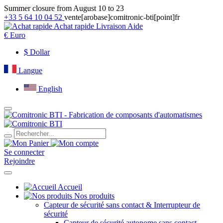
Summer closure from August 10 to 23
+33 5 64 10 04 52
vente[arobase]comitronic-bti[point]fr
Achat rapide
Livraison
Aide
€
Euro
$
Dollar
Langue
English
Se connecter
Rejoindre
Accueil
Nos produits
Capteur de sécurité sans contact & Interrupteur de
sécurité
Capteur de sécurité autonome sans contact