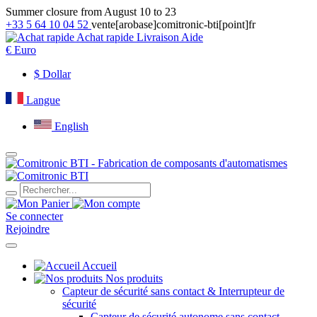
Summer closure from August 10 to 23
+33 5 64 10 04 52
vente[arobase]comitronic-bti[point]fr
Achat rapide
Livraison
Aide
€
Euro
$
Dollar
Langue
English
Se connecter
Rejoindre
Accueil
Nos produits
Capteur de sécurité sans contact & Interrupteur de
sécurité
Capteur de sécurité autonome sans contact