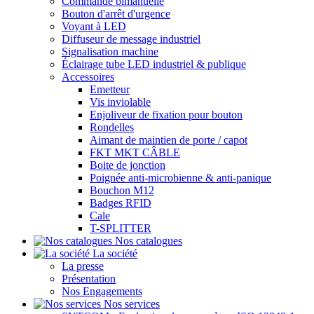
Commande bimanuelle
Bouton d'arrêt d'urgence
Voyant à LED
Diffuseur de message industriel
Signalisation machine
Éclairage tube LED industriel & publique
Accessoires
Emetteur
Vis inviolable
Enjoliveur de fixation pour bouton
Rondelles
Aimant de maintien de porte / capot
FKT MKT CÂBLE
Boite de jonction
Poignée anti-microbienne & anti-panique
Bouchon M12
Badges RFID
Cale
T-SPLITTER
Nos catalogues
La société
La presse
Présentation
Nos Engagements
Nos services